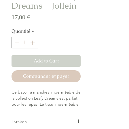
Dreams - Jollein
Prix
17,00 €
Quantité
*
Add to Cart
Commander et payer
Ce bavoir à manches imperméable de
la collection Leafy Dreams est parfait
pour les repas. Le tissu imperméable
garde bébé au sec et les manches
protègent bien des éclaboussures.
Livraison
L’imprimé feuillage dans des tons
doux apporte une ambiance