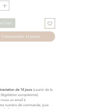
to Cart
Commander et payer
tractation de 14 jours
à partir de la
législation européenne).
z-nous un email à
otre numéro de commande, puis