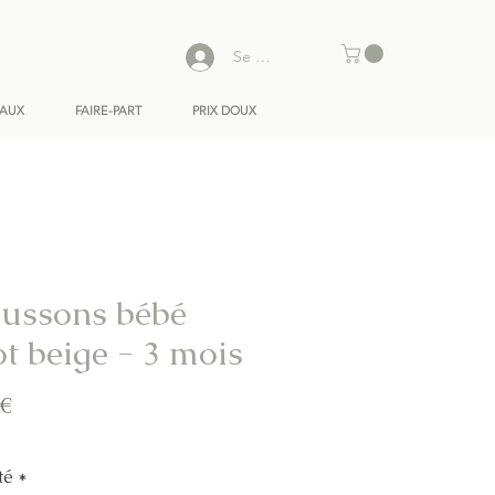
Se connecter
EAUX
FAIRE-PART
PRIX DOUX
ussons bébé
ot beige - 3 mois
Prix
 €
té
*