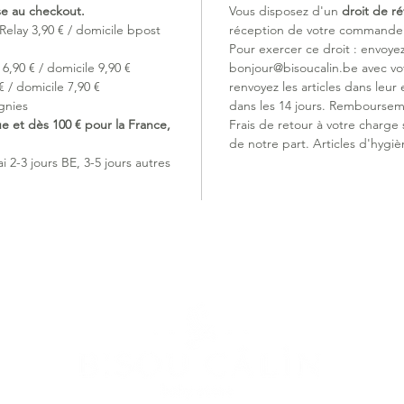
ise au checkout.
Vous disposez d'un
droit de ré
1. Chang
Relay 3,90 € / domicile bpost
réception de votre commande (
Double o
Pour exercer ce droit : envoye
la droit
6,90 € / domicile 9,90 €
bonjour@bisoucalin.be avec v
réveiller.
 / domicile 7,90 €
renvoyez les articles dans leur 
2. Trans
gnies
dans les 14 jours. Remboursem
Ouvertur
ue et dès 100 € pour la France,
Frais de retour à votre charge
fermer l
de notre part. Articles d'hygiè
bébé.
 2-3 jours BE, 3-5 jours autres
3. Comp
Convient
poussett
Matière
Le jerse
peau se
respirab
il maint
nuits d'
une bell
mouveme
lavage, 