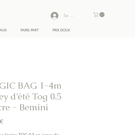
Se connecter
EAUX
FAIRE-PART
PRIX DOUX
GIC BAG 1-4m
ey d’été Tog 0.5
cre - Bemini
Prix
 €
e légère TOG 0.5 en jersey de