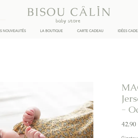
ES NOUVEAUTÉS
LA BOUTIQUE
CARTE CADEAU
IDÉES CAD
MA
Jers
- O
42,90
Gigoteus