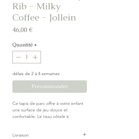
Rib - Milky
Coffee - Jollein
Prix
46,00 €
Quantité
*
délais de 2 à 4 semaines
Précommander
Ce tapis de parc offre à votre enfant
une surface de jeu douce et
confortable. Le tissu côtelé à
l’extérieur est agréable au toucher,
tandis que l’intérieur en teddy
Livraison
apporte chaleur et douceur. Idéal