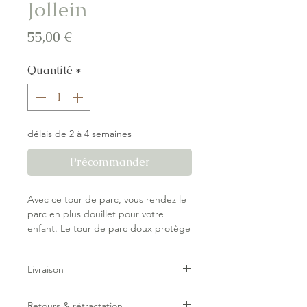
Jollein
Prix
55,00 €
Quantité
*
délais de 2 à 4 semaines
Précommander
Avec ce tour de parc, vous rendez le
parc en plus douillet pour votre
enfant. Le tour de parc doux protège
contre les chocs à la tête et aux bras,
et est agréable au toucher grâce à sa
Livraison
structure gaufrée. Les liens pratiques
permettent de le fixer solidement en
Livraison forfaitaire — pas de surprise
place, tandis que le matériau doux et
Retours & rétractation