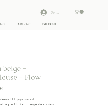
Se connecter
EAUX
FAIRE-PART
PRIX DOUX
a beige -
lleuse - Flow
Prix
 €
illeuse LED joyeuse est
eable par USB et change de couleur