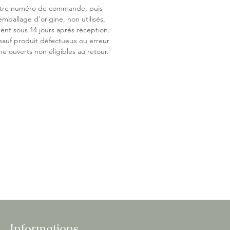
otre numéro de commande, puis
e chargement USB-C ;
emballage d'origine, non utilisés,
multilingue Flow Amsterdam
ent sous 14 jours après réception.
 sauf produit défectueux ou erreur
ne ouverts non éligibles au retour.
Informations