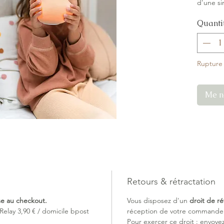
d'une si
Program
Quanti
après 1
option)
o
les deux
bouton 
Rupture
Sa textu
câliner 
s'endorm
Me no
Caractér
Matériau
Dimensio
Poids : 
Autonomi
Temps d
Minuteur
Retours & rétractation
minutes
Alimenta
ise au checkout.
Vous disposez d'un
droit de ré
Relay 3,90 € / domicile bpost
réception de votre commande (
Dans la 
Pour exercer ce droit : envoye
Veilleus