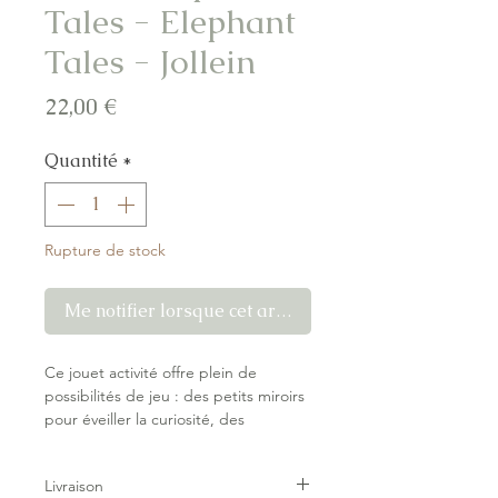
Tales - Elephant
Tales - Jollein
Prix
22,00 €
Quantité
*
Rupture de stock
Me notifier lorsque cet article est disponible
Ce jouet activité offre plein de
possibilités de jeu : des petits miroirs
pour éveiller la curiosité, des
clochettes pour stimuler l’ouïe, du
papier froissé pour explorer, et des
Livraison
tissus tout doux à câliner. Grâce aux