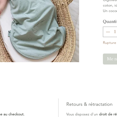
coton, i
Un cocon
pensé po
Quanti
· Tog 0.
et 27°C
· Jersey
Rupture
léger, u
· Nature
les peau
Me no
· Protèg
moustiqu
· Un nid
70 cm, p
Fonction
Son coc
paisible 
Retours & rétractation
À la ma
reste da
ise au checkout.
Vous disposez d'un
droit de ré