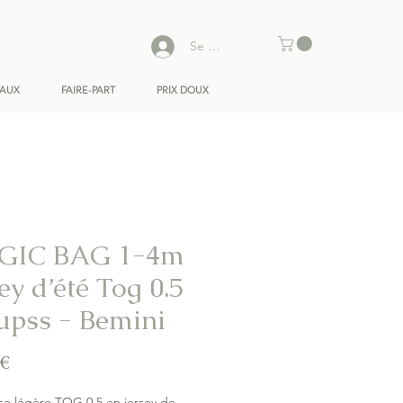
Se connecter
EAUX
FAIRE-PART
PRIX DOUX
GIC BAG 1-4m
ey d’été Tog 0.5
upss - Bemini
Prix
 €
e légère TOG 0.5 en jersey de