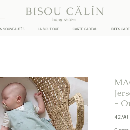
ES NOUVEAUTÉS
LA BOUTIQUE
CARTE CADEAU
IDÉES CAD
MA
Jers
- O
42,90
Gigoteus