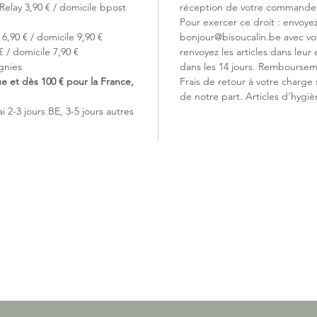
Relay 3,90 € / domicile bpost
réception de votre commande (
1. Chang
Pour exercer ce droit : envoye
Double o
6,90 € / domicile 9,90 €
bonjour@bisoucalin.be avec v
la droit
 / domicile 7,90 €
renvoyez les articles dans leur 
réveiller.
gnies
dans les 14 jours. Remboursem
2. Trans
ue et dès 100 € pour la France,
Frais de retour à votre charge
Ouvertur
de notre part. Articles d'hygiè
fermer l
 2-3 jours BE, 3-5 jours autres
bébé.
3. Comp
Convient
poussett
Matière
Le jerse
peau se
respirab
il maint
nuits d'
une bell
mouveme
lavage, 