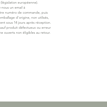
législation européenne).
e facile et rapide
z-nous un email à
uverture zippée par la gauche ou
otre numéro de commande, puis
e, pour changer bébé sans le
emballage d'origine, non utilisés,
ent sous 14 jours après réception.
port sécurisé
 sauf produit défectueux ou erreur
e pour faire passer les ceintures et
ne ouverts non éligibles au retour.
e harnais au plus près du corps de
atible tous modèles
 à tous les sièges auto, nacelles et
es à harnais 3 et 5 points.
y 100% coton peigné caresse la
nsible de bébé avec douceur et
ilité. Naturellement thermorégulant,
ient une température idéale pour les
été. Sa qualité supérieure garantit
e tenue, tout en suivant chaque
nt avec souplesse. Lavage après
il conserve sa douceur et ses