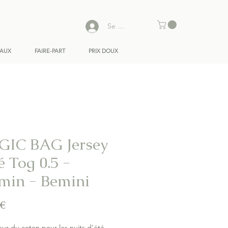
Se connecter
EAUX
FAIRE-PART
PRIX DOUX
IC BAG Jersey
é Tog 0.5 -
min - Bemini
Prix
 €
ur du coton pour les nuits d'été.