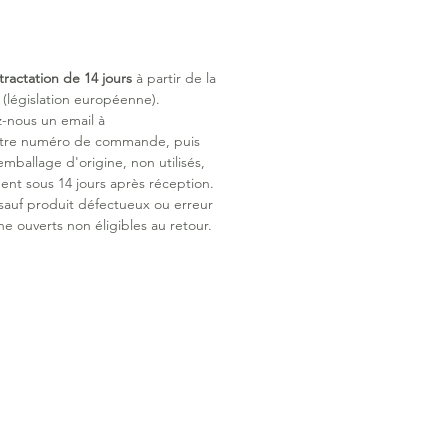
 élastiquée
 doux et confortable, s'adapte à la
gie de l'enfant.
tractation de 14 jours
à partir de la
es séparables
législation européenne).
etures éclairs permettent de
z-nous un email à
les jambes en toute simplicité.
otre numéro de commande, puis
idéo.
emballage d'origine, non utilisés,
y Feet
ent sous 14 jours après réception.
e passe-pieds avec patte
 sauf produit défectueux ou erreur
le : libre de bouger et de marcher.
ne ouverts non éligibles au retour.
port sécurisé
le avec tous les sièges auto,
 et poussettes à harnais 3 et 5
y 100% coton peigné est très doux,
t et agréable à même la peau.
té supérieure du fil améliore sa
 et son maintien.