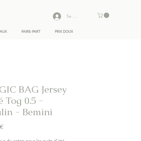
Se connecter
EAUX
FAIRE-PART
PRIX DOUX
IC BAG Jersey
é Tog 0.5 -
lin - Bemini
Prix
 €
ur du coton pour les nuits d'été.