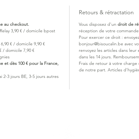
1. Taille
Retours & rétractation
Maintien
morpholo
ise au checkout.
Vous disposez d'un
droit de ré
2. Jamb
Relay 3,90 € / domicile bpost
réception de votre commande (
Les ferm
Pour exercer ce droit : envoye
séparer 
6,90 € / domicile 9,90 €
bonjour@bisoucalin.be avec v
Voir la v
 / domicile 7,90 €
renvoyez les articles dans leur 
3. Happ
gnies
dans les 14 jours. Remboursem
Ouvertur
ue et dès 100 € pour la France,
Frais de retour à votre charge
rabattab
de notre part. Articles d'hygiè
4. Trans
 2-3 jours BE, 3-5 jours autres
Compatib
nacelles
points.
matière
Le jerse
respiran
La quali
stabilité