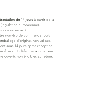
 élastiquée
 doux et confortable, s'adapte à la
gie de l'enfant.
tractation de 14 jours
à partir de la
es séparables
législation européenne).
etures éclairs permettent de
z-nous un email à
les jambes en toute simplicité.
otre numéro de commande, puis
idéo.
emballage d'origine, non utilisés,
y Feet
ent sous 14 jours après réception.
e passe-pieds avec patte
 sauf produit défectueux ou erreur
le : libre de bouger et de marcher.
ne ouverts non éligibles au retour.
port sécurisé
le avec tous les sièges auto,
 et poussettes à harnais 3 et 5
y 100% coton peigné est très doux,
t et agréable à même la peau.
té supérieure du fil améliore sa
 et son maintien.