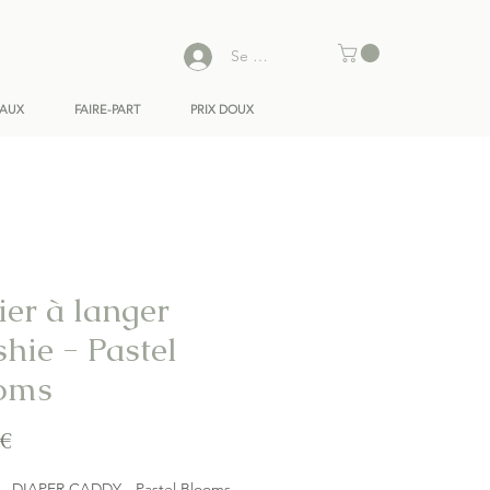
Se connecter
EAUX
FAIRE-PART
PRIX DOUX
ier à langer
hie - Pastel
oms
Prix
 €
- DIAPER CADDY - Pastel Blooms