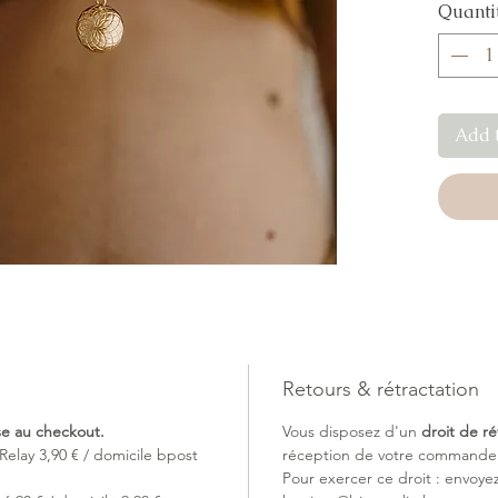
Quanti
de votre
douce m
Après la
l'apaiser
sécurité
Add 
Le Bola
collier,
l'aide d
mouveme
doucemen
de votre
bébé.
Vous po
de gross
deuxième
lorsque 
Retours & rétractation
et que l
ise au checkout.
Vous disposez d'un
droit de ré
extérieu
Relay 3,90 € / domicile bpost
réception de votre commande (
Dès la v
Pour exercer ce droit : envoye
bébé co