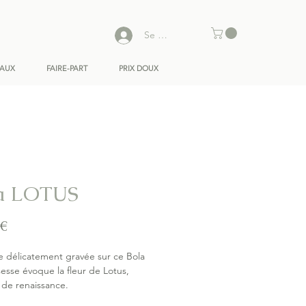
Se connecter
EAUX
FAIRE-PART
PRIX DOUX
a LOTUS
Prix
 €
e délicatement gravée sur ce Bola
esse évoque la fleur de Lotus,
 de renaissance.
e rouler sur votre ventre au plus près