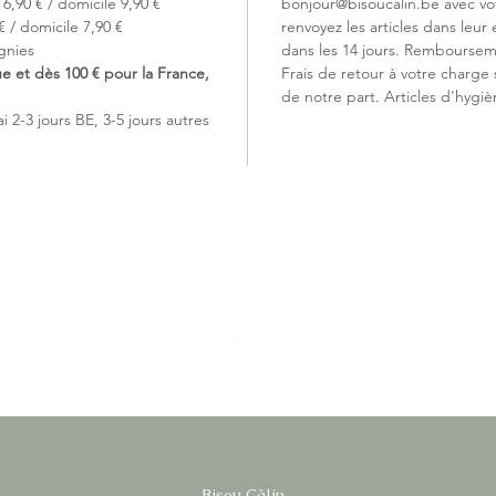
6,90 € / domicile 9,90 €
bonjour@bisoucalin.be avec v
provenan
 / domicile 7,90 €
renvoyez les articles dans leur 
mélodie 
gnies
dans les 14 jours. Remboursem
ue et dès 100 € pour la France,
Frais de retour à votre charge
de notre part. Articles d'hygiè
 2-3 jours BE, 3-5 jours autres
Bisou Câlin