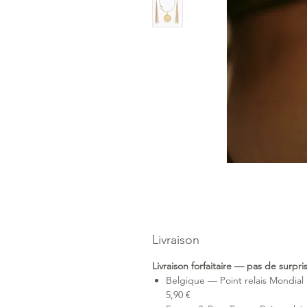
Livraison
Livraison forfaitaire — pas de surpr
Belgique — Point relais Mondial 
5,90 €