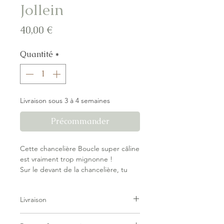
Jollein
Prix
40,00 €
Quantité
*
Livraison sous 3 à 4 semaines
Précommander
Cette chancelière Boucle super câline
est vraiment trop mignonne !
Sur le devant de la chancelière, tu
trouveras un joli logo Bear hug.
Tu peux facilement mettre ton bébé
Livraison
dans la chancelière en commençant
par dézipper complètement le sac.
Livraison forfaitaire — pas de surprise
Il est également facile de sortir ton