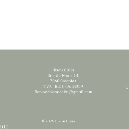
Cet arti
STANDAR
Traçabili
Design 
Tissage/
Teinture
Confecti
Entretien
Lavage e
Bisou Câlin
essorag
Rue de Mons 14,
7060 Soignies
TVA : BE1033684359
C
Bonjour.bisoucalin@gmail.com
é
©2026 Bisou Câlin
ente