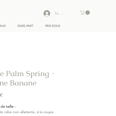
Se connecter
EAUX
FAIRE-PART
PRIX DOUX
e Palm Spring -
ine Banane
Prix
 €
de taille :
te robe non allaitante, à la coupe