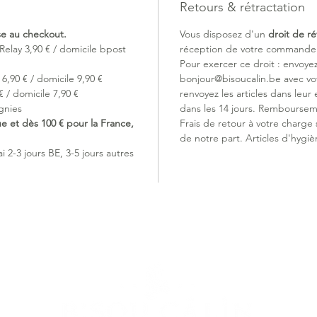
conventi
Retours & rétractation
ise au checkout.
Vous disposez d'un
droit de ré
Convient
Relay 3,90 € / domicile bpost
réception de votre commande (
de 6 moi
Pour exercer ce droit : envoye
6,90 € / domicile 9,90 €
bonjour@bisoucalin.be avec v
 / domicile 7,90 €
renvoyez les articles dans leur 
gnies
dans les 14 jours. Remboursem
ue et dès 100 € pour la France,
Frais de retour à votre charge
de notre part. Articles d'hygiè
 2-3 jours BE, 3-5 jours autres