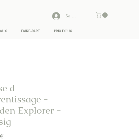
Se connecter
EAUX
FAIRE-PART
PRIX DOUX
se d
rentissage -
den Explorer -
sig
Prix
 €