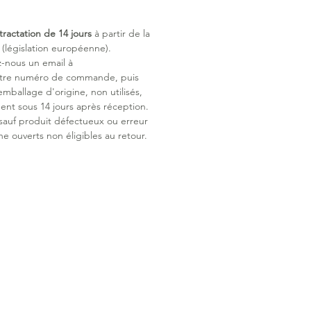
onnel.
tractation de 14 jours
à partir de la
 parfaitement aux enfants à partir
législation européenne).
s.
z-nous un email à
otre numéro de commande, puis
emballage d'origine, non utilisés,
ent sous 14 jours après réception.
 sauf produit défectueux ou erreur
ne ouverts non éligibles au retour.