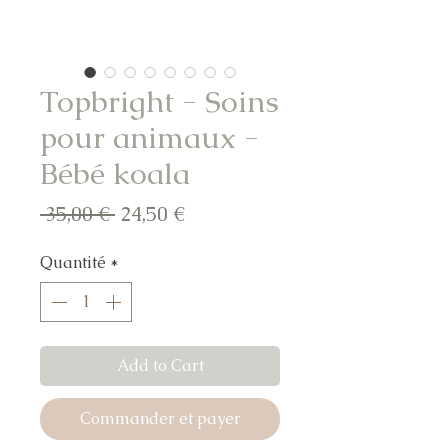
Topbright - Soins
pour animaux -
Bébé koala
Prix
Prix
 35,00 € 
24,50 €
original
promotionnel
Quantité
*
Add to Cart
Commander et payer