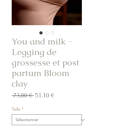
You and milk -
Legging de
grossesse et post
partum Bloom
clay
Prix
Prix
 73,00 € 
51,10 €
original
promotionnel
Taille
*