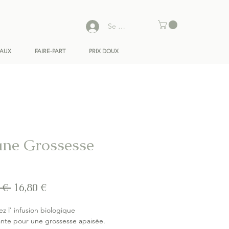
Se connecter
EAUX
FAIRE-PART
PRIX DOUX
ane Grossesse
Prix
Prix
 € 
16,80 €
original
promotionnel
z l' infusion biologique
ante pour une grossesse apaisée.