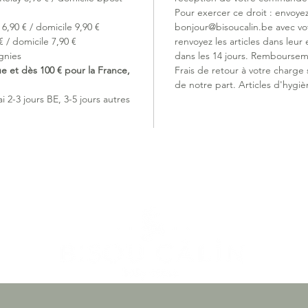
Pour exercer ce droit : envoye
Composit
6,90 € / domicile 9,90 €
bonjour@bisoucalin.be avec v
Gingembr
 / domicile 7,90 €
renvoyez les articles dans leur 
Cardam
gnies
dans les 14 jours. Remboursem
*Ingrédi
ue et dès 100 € pour la France,
Frais de retour à votre charge
biologi
de notre part. Articles d'hygiè
 2-3 jours BE, 3-5 jours autres
Développ
naturop
Embal
Fabr
100% 
Tout 
Goût 
Envir