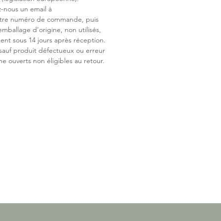
z-nous un email à
ion : Verveine*, Vigne Rouge*,
otre numéro de commande, puis
e*, Mélisse*, Matricaire*, Mauve*,
emballage d'origine, non utilisés,
ome*
ent sous 14 jours après réception.
ents issus de l’agriculture
 sauf produit défectueux ou erreur
que
ne ouverts non éligibles au retour.
ée en collaboration avec la
athe Eva Ouahbé.
lé avec soin
iqué en France
naturel et Bio
au long de la grossesse
frais et légèrement citronné
on 30 tasses