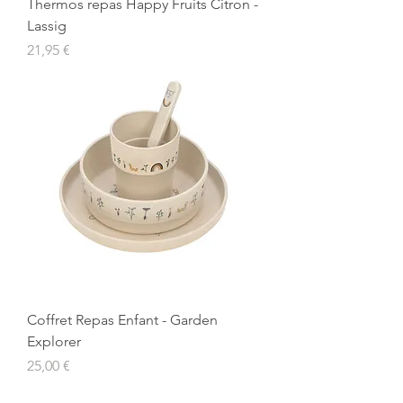
Thermos repas Happy Fruits Citron -
Lassig
Prix
21,95 €
Coffret Repas Enfant - Garden
Explorer
Prix
25,00 €