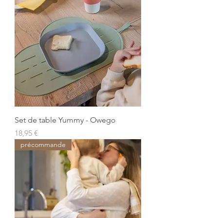
Set de table Yummy - Owego
Prix
18,95 €
précommande