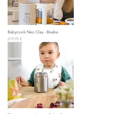
Babycook Néo Clay - Béaba
Prix
219,95 €