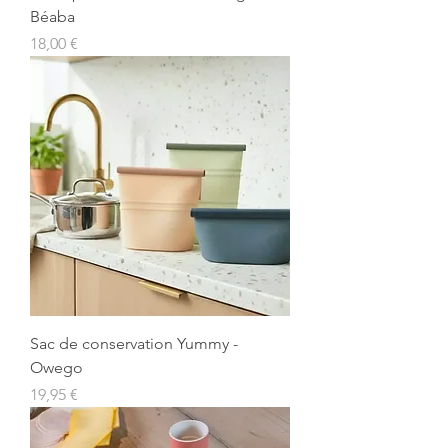
Béaba
Prix
18,00 €
Sac de conservation Yummy -
Owego
Prix
19,95 €