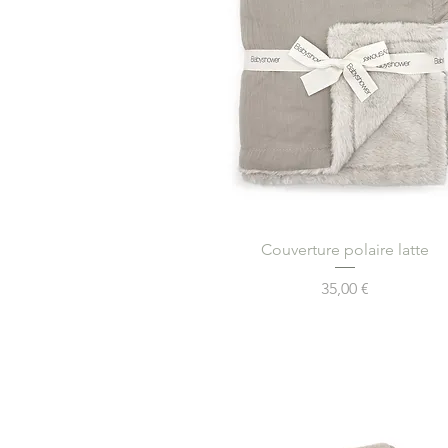
Aperçu rapide
Couverture polaire latte
Prix
35,00 €