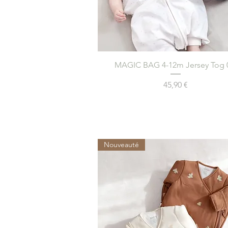
Aperçu rapide
MAGIC BAG 4-12m Jersey Tog 
Prix
45,90 €
Nouveauté