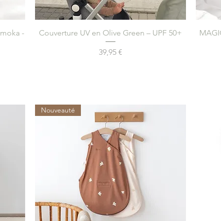
Aperçu rapide
 moka -
Couverture UV en Olive Green – UPF 50+
MAGIC
Prix
39,95 €
Nouveauté