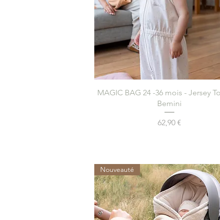
Aperçu rapide
MAGIC BAG 24 -36 mois - Jersey To
Bemini
Prix
62,90 €
Nouveauté