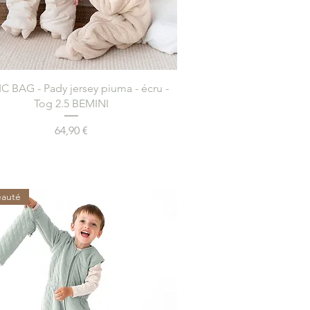
Aperçu rapide
 BAG - Pady jersey piuma - écru -
Tog 2.5 BEMINI
Prix
64,90 €
auté