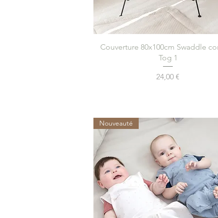
Aperçu rapide
Couverture 80x100cm Swaddle co
Tog 1
Prix
24,00 €
Nouveauté