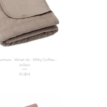
Aperçu rapide
erture - Velvet rib - Milky Coffee -
Jollein
Prix
31,00 €