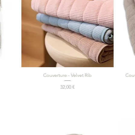
Aperçu rapide
Couverture - Velvet Rib
Couv
Prix
32,00 €