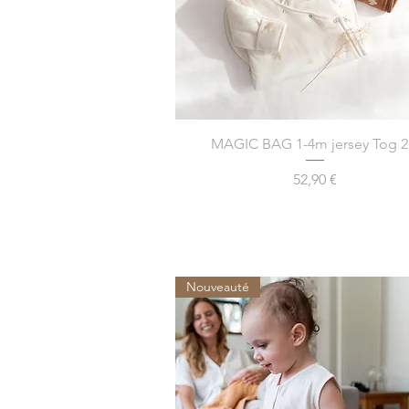
Aperçu rapide
MAGIC BAG 1-4m jersey Tog 2
Prix
52,90 €
Nouveauté