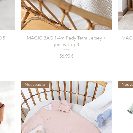
Aperçu rapide
0.5
MAGIC BAG 1-4m Pady Tetra Jersey +
MAGIC
jersey Tog 3
Prix
56,90 €
Nouveauté
Nouve