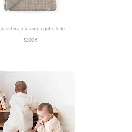
Aperçu rapide
ouverture printemps gofre latte
Prix
52,00 €