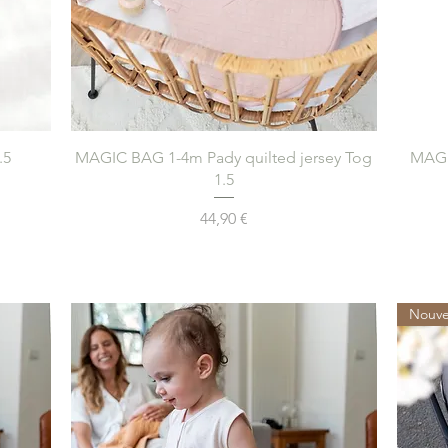
Aperçu rapide
.5
MAGIC BAG 1-4m Pady quilted jersey Tog
MAGI
1.5
Prix
44,90 €
Nouve