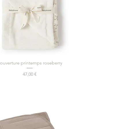
Aperçu rapide
ouverture printemps roseberry
Prix
47,00 €