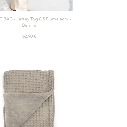
Aperçu rapide
 BAG - Jersey Tog 0.5 Piuma écru -
Bemini
Prix
62,90 €