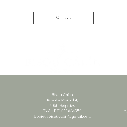
Voir plus
Bisou Câlin
Rue de Mons 14,
7060 Soignies
TVA : BE1033684359
C
Bonjour.bisoucalin@gmail.com