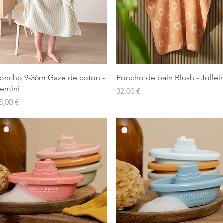
Aperçu rapide
Aperçu rapide
oncho 9-36m Gaze de coton -
Poncho de bain Blush - Jollei
emini
Prix
32,00 €
rix
5,00 €