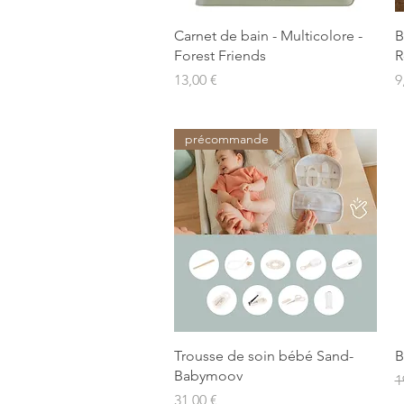
Aperçu rapide
Carnet de bain - Multicolore -
B
Forest Friends
R
Prix
P
13,00 €
9
précommande
Aperçu rapide
Trousse de soin bébé Sand-
B
Babymoov
P
1
Prix
31,00 €