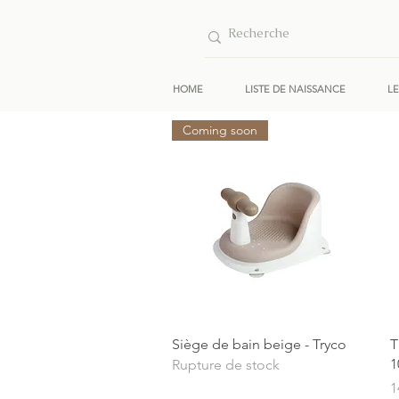
HOME
LISTE DE NAISSANCE
L
Coming soon
Aperçu rapide
Siège de bain beige - Tryco
T
1
Rupture de stock
P
1