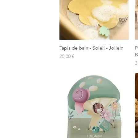
Aperçu rapide
Tapis de bain - Soleil - Jollein
P
B
Prix
20,00 €
P
3