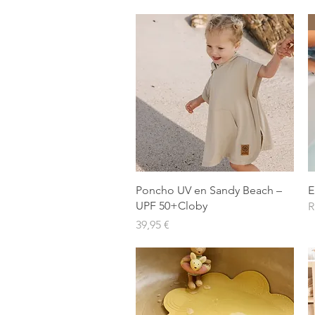
Aperçu rapide
Poncho UV en Sandy Beach –
E
UPF 50+Cloby
R
Prix
39,95 €