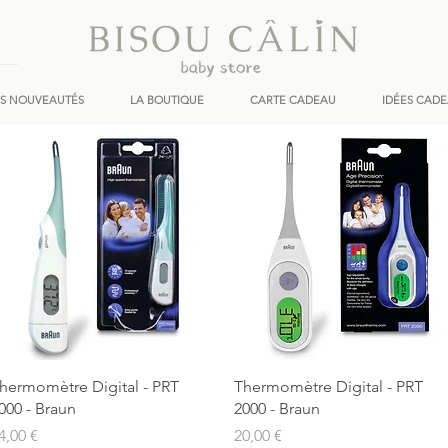
ES NOUVEAUTÉS
LA BOUTIQUE
CARTE CADEAU
IDÉES CAD
Aperçu rapide
Aperçu rapide
hermomètre Digital - PRT
Thermomètre Digital - PRT
000 - Braun
2000 - Braun
rix
Prix
4,00 €
20,00 €