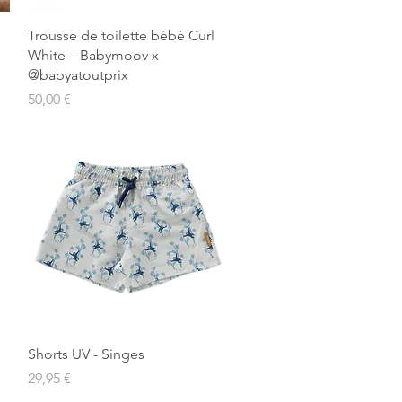
Aperçu rapide
Trousse de toilette bébé Curl
White – Babymoov x
@babyatoutprix
Prix
50,00 €
Aperçu rapide
Shorts UV - Singes
Prix
29,95 €