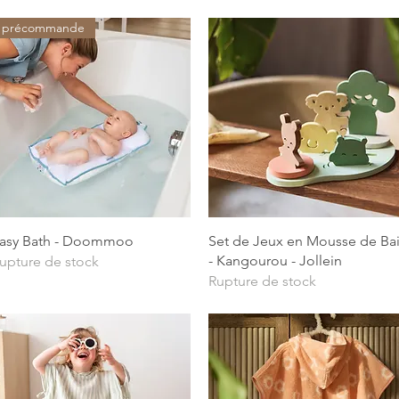
précommande
Aperçu rapide
Aperçu rapide
asy Bath - Doommoo
Set de Jeux en Mousse de Ba
- Kangourou - Jollein
upture de stock
Rupture de stock