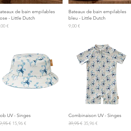
Aperçu rapide
Aperçu rapide
ateaux de bain empilables
Bateaux de bain empilables
ose - Little Dutch
bleu - Little Dutch
rix
Prix
,00 €
9,00 €
Aperçu rapide
Aperçu rapide
ob UV - Singes
Combinaison UV - Singes
rix original
Prix promotionnel
Prix original
Prix promotionnel
9,95 €
15,96 €
39,95 €
35,96 €