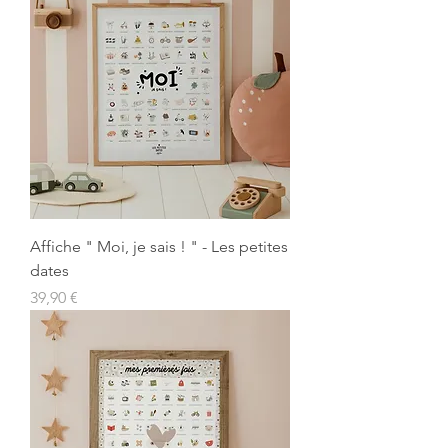
Affiche " Moi, je sais ! " - Les petites
dates
Prix
39,90 €