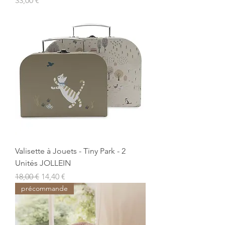
33,00 €
Valisette à Jouets - Tiny Park - 2
Unités JOLLEIN
Prix original
Prix promotionnel
18,00 €
14,40 €
précommande