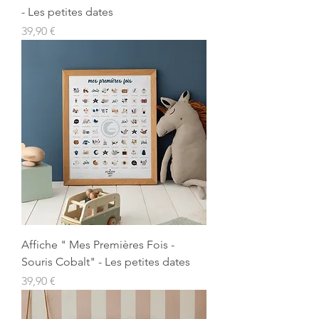
- Les petites dates
Prix
39,90 €
Affiche " Mes Premières Fois -
Souris Cobalt" - Les petites dates
Prix
39,90 €