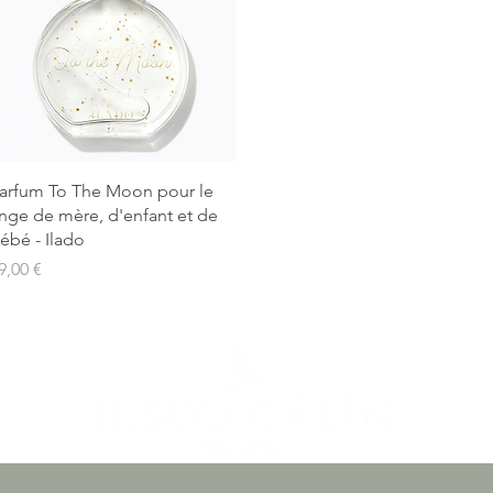
Aperçu rapide
arfum To The Moon pour le
inge de mère, d'enfant et de
ébé - Ilado
rix
9,00 €