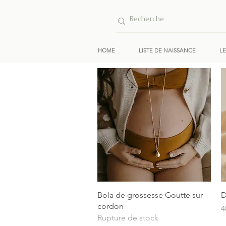
HOME
LISTE DE NAISSANCE
L
Aperçu rapide
Bola de grossesse Goutte sur
D
cordon
P
4
Rupture de stock