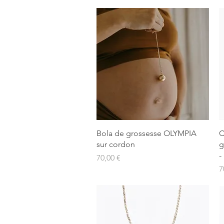
Aperçu rapide
Bola de grossesse OLYMPIA
C
sur cordon
g
-
Prix
70,00 €
P
7