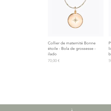
Aperçu rapide
Collier de maternité Bonne
P
étoile - Bola de grossesse -
l
ilado
b
Prix
P
70,00 €
5