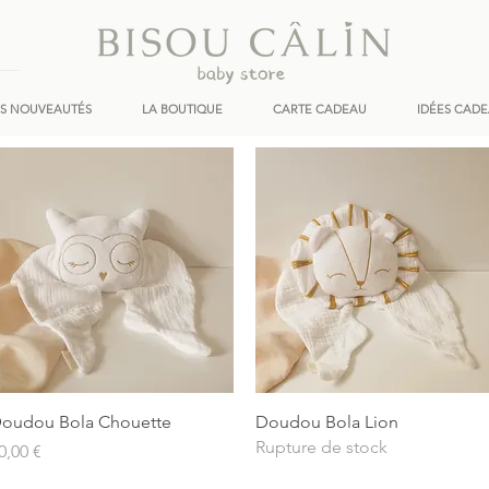
ES NOUVEAUTÉS
LA BOUTIQUE
CARTE CADEAU
IDÉES CAD
Aperçu rapide
Aperçu rapide
oudou Bola Chouette
Doudou Bola Lion
Rupture de stock
rix
0,00 €