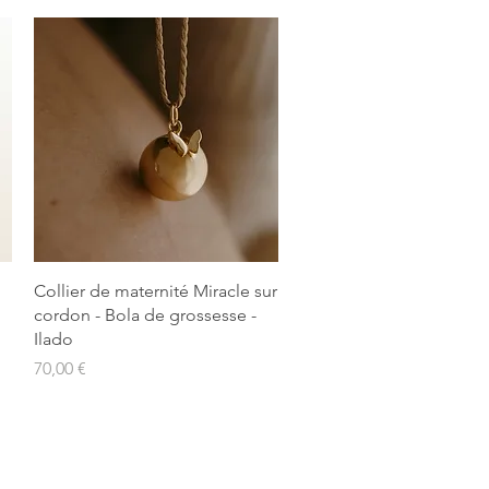
Aperçu rapide
Collier de maternité Miracle sur
cordon - Bola de grossesse -
Ilado
Prix
70,00 €