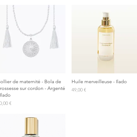
Aperçu rapide
Aperçu rapide
ollier de maternité - Bola de
Huile merveilleuse - Ilado
rossesse sur cordon - Argenté
Prix
49,00 €
 Ilado
rix
0,00 €