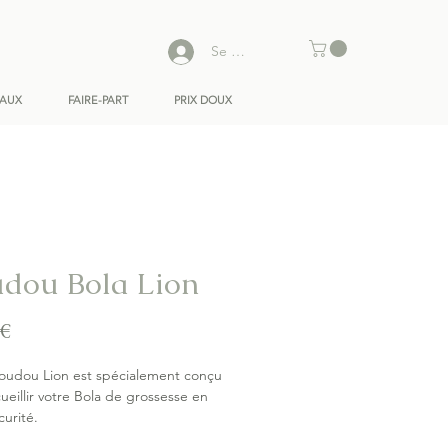
Se connecter
EAUX
FAIRE-PART
PRIX DOUX
dou Bola Lion
Prix
 €
doudou Lion est spécialement conçu
ueillir votre Bola de grossesse en
curité.
sa mélodie familière, ce petit