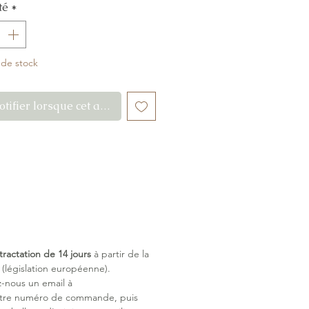
té
*
n à la crinière dorée et aux yeux
x sera source de réconfort pour
t-petit.
veilleuse idée de cadeau de
 de stock
ce.
re votre nouveau-né
tifier lorsque cet article est disponible
lé avec soin
me sécurisé
ent à tous les Bolas
tractation de 14 jours
à partir de la
législation européenne).
z-nous un email à
otre numéro de commande, puis