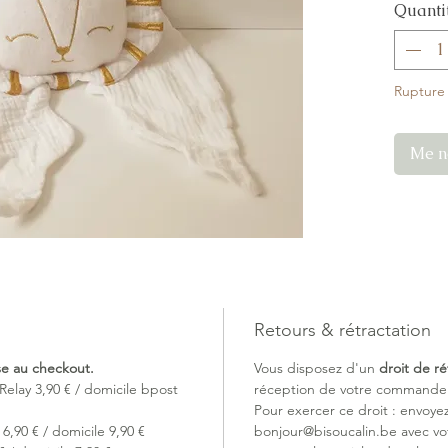
Quanti
compagno
malicieu
votre tou
Une mer
Rupture
naissan
Rassu
Me no
Embal
Systè
Convi
Retours & rétractation
ise au checkout.
Vous disposez d'un
droit de ré
Relay 3,90 € / domicile bpost
réception de votre commande (
Pour exercer ce droit : envoye
6,90 € / domicile 9,90 €
bonjour@bisoucalin.be avec v