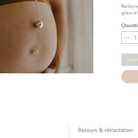
Renforce
grâce à 
Olympia.
Quanti
et d'amou
grossess
-Apaise 
-Renforc
-Rassure
Add 
-Garanti
-Marque 
-Finitio
Retours & rétractation