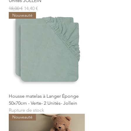
Unités JOLLEIN
Prix original
Prix promotionnel
18,00 €
14,40 €
Nouveauté
Housse matelas à Langer Éponge
50x70cm - Verte- 2 Unités- Jollein
Rupture de stock
Nouveauté