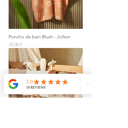
Poncho de bain Blush - Jollein
Prix
32,00 €