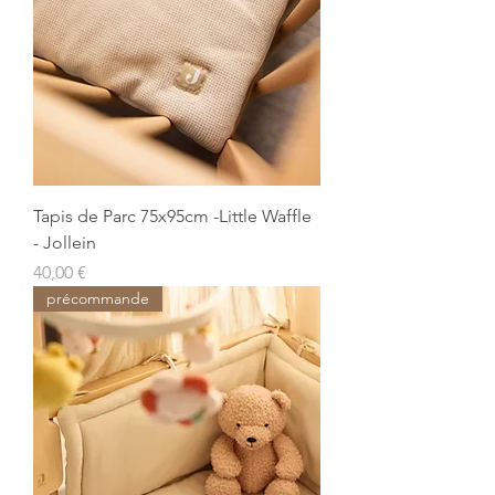
Tapis de Parc 75x95cm -Little Waffle
- Jollein
Prix
40,00 €
précommande