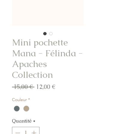
Mini pochette
Mana - Félinda -
Apaches
Collection
Prix
Prix
 15,00 € 
12,00 €
original
promotionnel
Couleur
*
Quantité
*