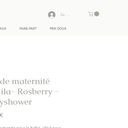
Se connecter
EAUX
FAIRE-PART
PRIX DOUX
 de maternité
ila- Rosberry -
yshower
Prix
 €
aternité pour le bébé, idéal pour