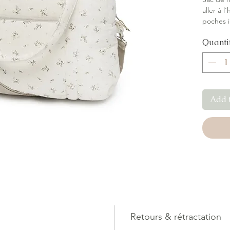
aller à 
poches i
mousquet
Quanti
Doublé 
Add 
Retours & rétractation