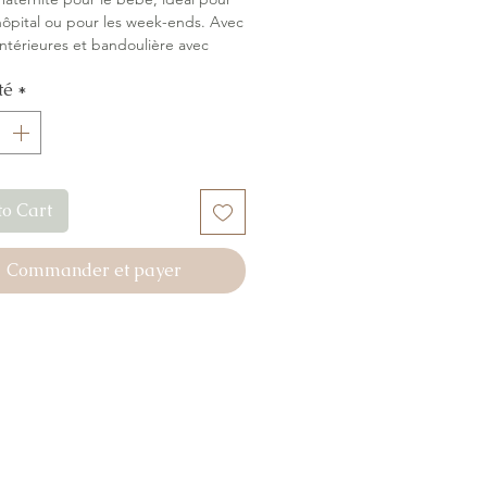
l'hôpital ou pour les week-ends. Avec
ntérieures et bandoulière avec
ons ajustable à la poussette.
té
*
de coton biologique.
to Cart
Commander et payer