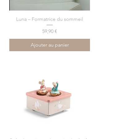
Luna – Formatrice du sommeil
Prix
59,90 €
Ajouter au panier