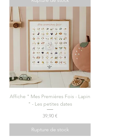
Rupture de stock
Affiche " Mes Premières Fois - Lapin
" - Les petites dates
Prix
39,90 €
Rupture de stock