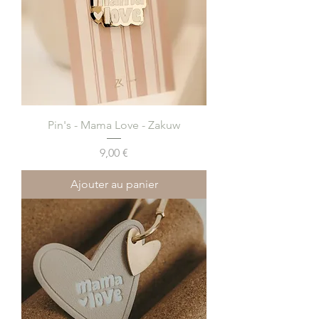
Pin's - Mama Love - Zakuw
Prix
9,00 €
Ajouter au panier