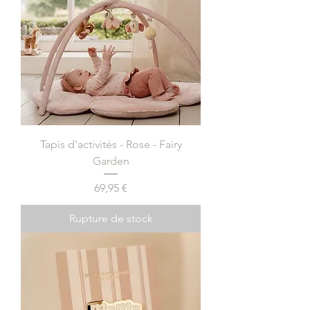
Tapis d'activités - Rose - Fairy
Garden
Prix
69,95 €
Rupture de stock