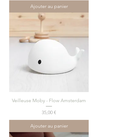
Ajouter au panier
Veilleuse Moby - Flow Amsterdam
Prix
35,00 €
Ajouter au panier