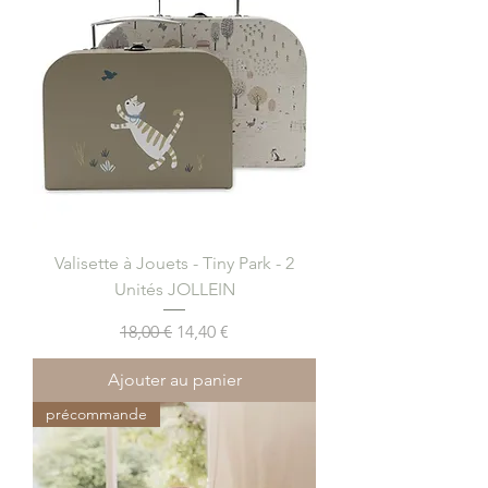
Valisette à Jouets - Tiny Park - 2
Unités JOLLEIN
Prix original
Prix promotionnel
18,00 €
14,40 €
Ajouter au panier
précommande