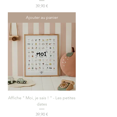
Prix
39,90 €
Ajouter au panier
Affiche " Moi, je sais ! " - Les petites
dates
Prix
39,90 €