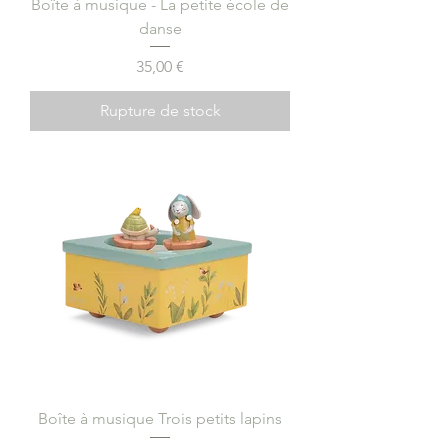
Boîte à musique - La petite école de
danse
Prix
35,00 €
Rupture de stock
Boîte à musique Trois petits lapins