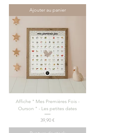
Ajouter au panier
Affiche " Mes Premières Fois -
Ourson " - Les petites dates
Prix
39,90 €