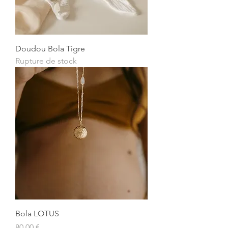
Doudou Bola Tigre
Rupture de stock
Bola LOTUS
Prix
80,00 €