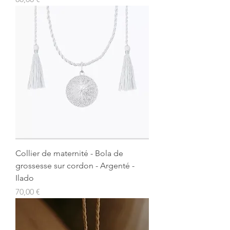
Collier de maternité - Bola de
grossesse sur cordon - Argenté -
Ilado
Prix
70,00 €