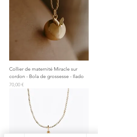
Collier de maternité Miracle sur
cordon - Bola de grossesse - Ilado
Prix
70,00 €