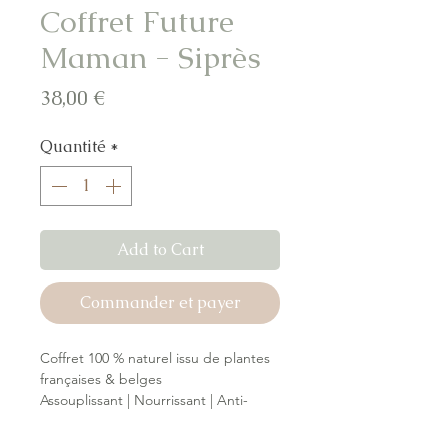
Coffret Future
Maman - Siprès
Prix
38,00 €
Quantité
*
Add to Cart
Commander et payer
Coffret 100 % naturel issu de plantes
françaises & belges
Assouplissant | Nourrissant | Anti-
tiraillements | Anti-vergetures
Le coffret idéal pour accompagner la