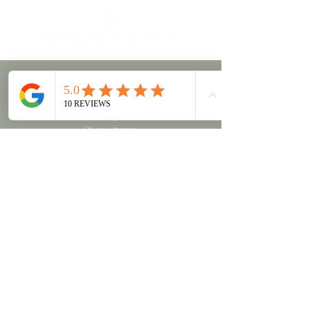
peau pendant et après la grossesse.
Convient aux femmes enceintes et
allaitantes.
Fabriqué en Belgique avec rigueur et
amour.
À propos
Les marques
Listes de naissance
Faire-part
Où nous trouver
Politique de confidentialité
Mentions Légales
Informations
Mon compte
Livraisons et retours
Conditions générales de vente