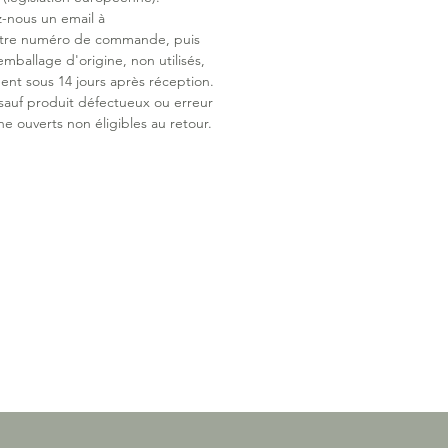
z-nous un email à
lat unique : s’adapte toujours
otre numéro de commande, puis
ement à la bouche du bébé
emballage d'origine, non utilisés,
 D’AIR
ent sous 14 jours après réception.
e la tétine ne se rétracte. Permet un
 sauf produit défectueux ou erreur
ulier lorsque bébé boit
ne ouverts non éligibles au retour.
it est conforme à la norme EN
20.
tine de biberon convient à tous les
s et au Trainer+ MAM.
t la taille préconisée?
s au point six tailles différentes. La
 l'orifice est ainsi toujours
ment adaptée au type de nourriture
it approprié de nourriture garantit
bébés sucent toujours
sement et participe à leur
pement sain.
es intelligentes pour un plaisir absolu