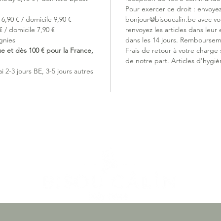
Pour exercer ce droit : envoye
Design p
6,90 € / domicile 9,90 €
bonjour@bisoucalin.be avec v
parfait
 / domicile 7,90 €
renvoyez les articles dans leur 
4. VALVE
gnies
dans les 14 jours. Remboursem
Évite qu
ue et dès 100 € pour la France,
Frais de retour à votre charge
flux rég
de notre part. Articles d'hygiè
 2-3 jours BE, 3-5 jours autres
Ce produ
14350:20
Cette té
biberon
Quelle es
MAM a mi
taille de
parfaite
: le déb
que les 
vigoureu
dévelop
Six taill