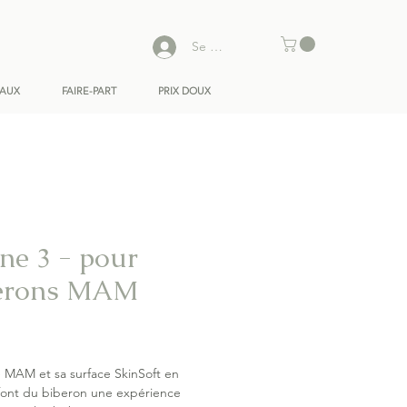
Se connecter
EAUX
FAIRE-PART
PRIX DOUX
ine 3 - pour
erons MAM
Prix
e MAM et sa surface SkinSoft en
 font du biberon une expérience