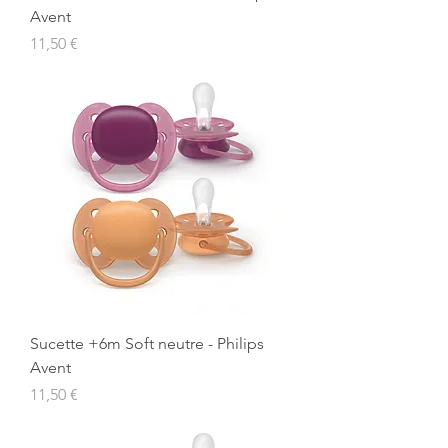
Avent
Prix
11,50 €
Sucette +6m Soft neutre - Philips
Avent
Prix
11,50 €