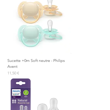
Sucette +0m Soft neutre - Philips
Avent
Prix
11,50 €