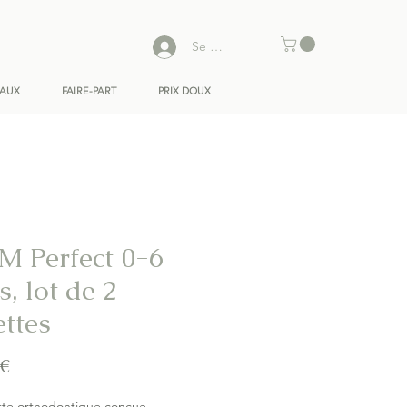
Se connecter
EAUX
FAIRE-PART
PRIX DOUX
 Perfect 0-6
, lot de 2
ettes
Prix
 €
tte orthodontique conçue