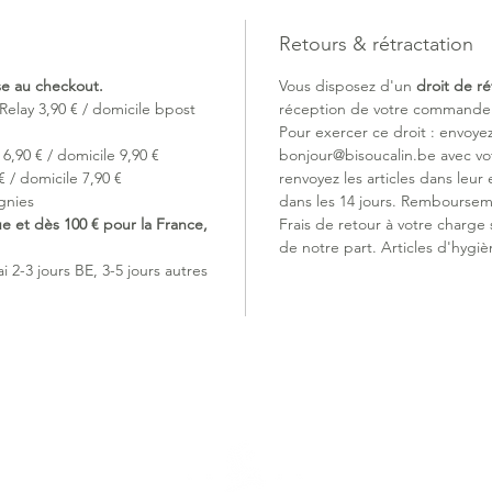
Laisse r
ouvertu
Retours & rétractation
2. BOU
Rapide et
ise au checkout.
Vous disposez d'un
droit de ré
accroche
Relay 3,90 € / domicile bpost
réception de votre commande (
3. TÉTI
Pour exercer ce droit : envoye
Tétine u
6,90 € / domicile 9,90 €
bonjour@bisoucalin.be avec v
bouche d
 / domicile 7,90 €
renvoyez les articles dans leur 
naturell
gnies
dans les 14 jours. Remboursem
dents p
ue et dès 100 € pour la France,
Frais de retour à votre charge
réduisan
de notre part. Articles d'hygiè
dentair
 2-3 jours BE, 3-5 jours autres
4. SIL
Facileme
sensatio
Quelle 
des téti
Pour des
doivent 
Vérifier 