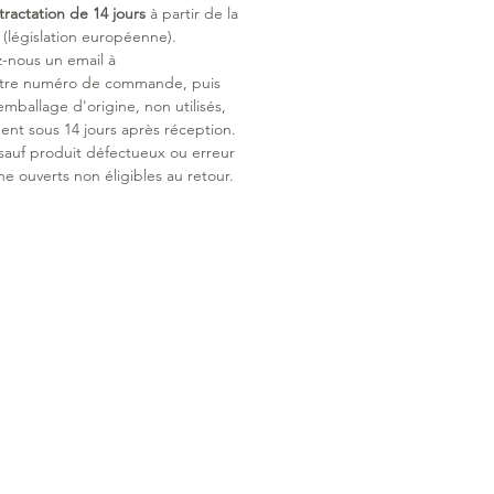
tractation de 14 jours
à partir de la
i rappelant votre merveilleux lien.
législation européenne).
z-nous un email à
: Or rose
otre numéro de commande, puis
emballage d'origine, non utilisés,
ent sous 14 jours après réception.
 sauf produit défectueux ou erreur
ne ouverts non éligibles au retour.