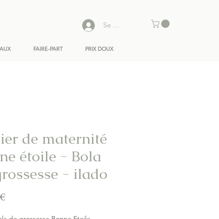
Se connecter
EAUX
FAIRE-PART
PRIX DOUX
lier de maternité
ne étoile - Bola
grossesse - ilado
Prix
 €
la de grossesse Bonne Etoile