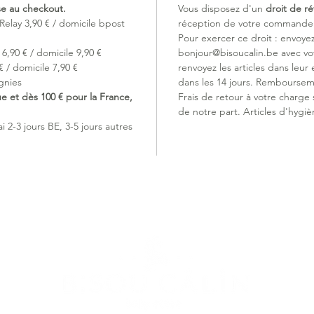
ise au checkout.
Vous disposez d'un
droit de ré
né en lu
Relay 3,90 € / domicile bpost
réception de votre commande (
Pour exercer ce droit : envoye
Finition 
6,90 € / domicile 9,90 €
bonjour@bisoucalin.be avec v
 / domicile 7,90 €
renvoyez les articles dans leur 
gnies
dans les 14 jours. Remboursem
ue et dès 100 € pour la France,
Frais de retour à votre charge
de notre part. Articles d'hygiè
 2-3 jours BE, 3-5 jours autres