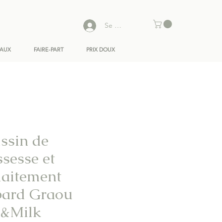
Se connecter
EAUX
FAIRE-PART
PRIX DOUX
ssin de
ssesse et
llaitement
pard Graou
&Milk