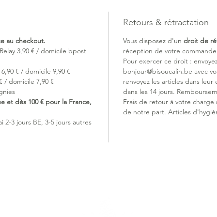
Un remb
végétale
endocrin
Retours & rétractation
fois soup
ise au checkout.
Vous disposez d'un
droit de ré
vous sou
Relay 3,90 € / domicile bpost
réception de votre commande (
durant l
Pour exercer ce droit : envoye
Déhous
6,90 € / domicile 9,90 €
bonjour@bisoucalin.be avec v
deux à l
 / domicile 7,90 €
renvoyez les articles dans leur 
gnies
dans les 14 jours. Remboursem
🤗 Pourq
ue et dès 100 € pour la France,
Frais de retour à votre charge
Parce qu
de notre part. Articles d'hygiè
forme, s
 2-3 jours BE, 3-5 jours autres
originali
Et cocor
en Fran
parisien
📐 Dim
- Longue
- Largeu
- Hauteu